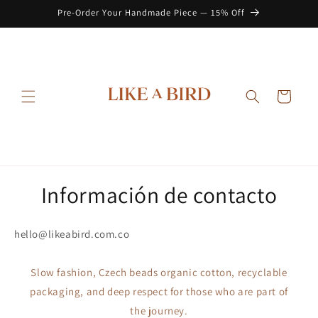
Ir
Pre-Order Your Handmade Piece — 15% Off
directamente
al contenido
Carrito
Información de contacto
hello@likeabird.com.co
Slow fashion, Czech beads organic cotton, recyclable
packaging, and deep respect for those who are part of
the journey.