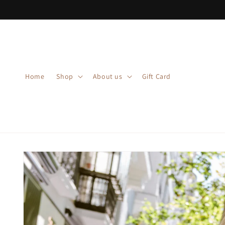
Skip to
content
Home
Shop
About us
Gift Card
Skip to
product
information