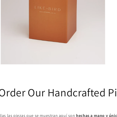
Open
media
3
in
modal
Order Our Handcrafted P
das las piezas que se muestran aquí son
hechas a mano y úni