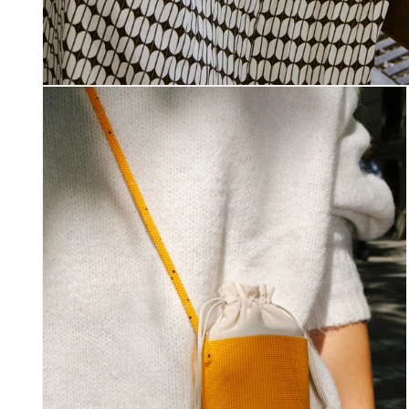
Open
media
1
in
modal