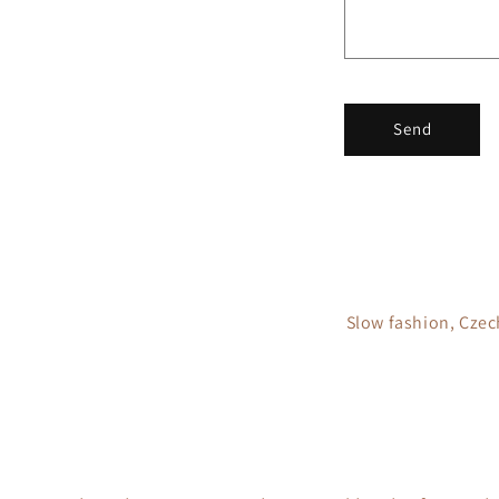
t
f
o
r
Send
m
Slow fashion, Czec